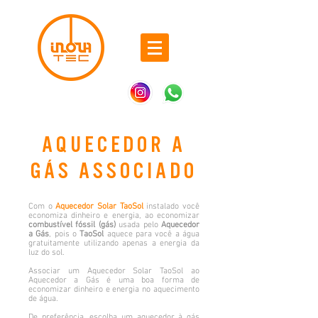
Aquecedor A
gás associado
Com o
Aquecedor Solar TaoSol
instalado você
economiza dinheiro e energia, ao economizar
combustível fóssil (gás)
usada pelo
Aquecedor
a Gás
, pois o
TaoSol
aquece para você a água
gratuitamente utilizando apenas a energia da
luz do sol.
Associar um Aquecedor Solar TaoSol ao
Aquecedor a Gás é uma boa forma de
economizar dinheiro e energia no aquecimento
de água.
De preferência, escolha um aquecedor à gás