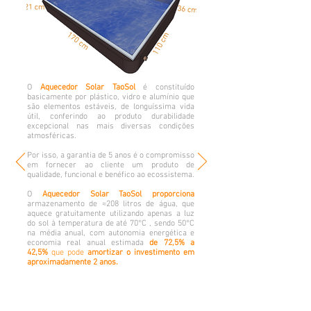
O
Aquecedor Solar TaoSol
é constituído
basicamente por plástico, vidro e alumínio que
são elementos estáveis, de longuíssima vida
útil, conferindo ao produto durabilidade
excepcional nas mais diversas condições
atmosféricas.
Por isso, a garantia de 5 anos é o compromisso
em fornecer ao cliente um produto de
qualidade, funcional e benéfico ao ecossistema.
O
Aquecedor Solar TaoSol proporciona
armazenamento de
≈
208 litros de água, que
aquece gratuitamente utilizando apenas a luz
do sol à temperatura de até 70
°
C , sendo 50
°
C
na média anual, com autonomia energética e
economia real anual estimada
de 72,5% a
42,5%
que pode
amortizar o investimento em
aproximadamente 2 anos.